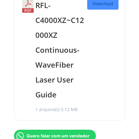
RFL-
Download
C4000XZ~C12
000XZ
Continuous-
WaveFiber
Laser User
Guide
1 arquivo(s)
5.12 MB
Quero falar com um vendedor