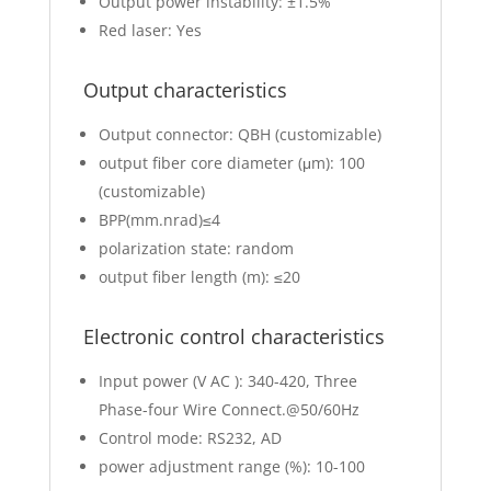
Output power instability: ±1.5%
Red laser: Yes
Output characteristics
Output connector: QBH (customizable)
output fiber core diameter (μm): 100
(customizable)
BPP(mm.nrad)≤4
polarization state: random
output fiber length (m): ≤20
Electronic control characteristics
Input power (V AC ): 340-420, Three
Phase-four Wire Connect.@50/60Hz
Control mode: RS232, AD
power adjustment range (%): 10-100