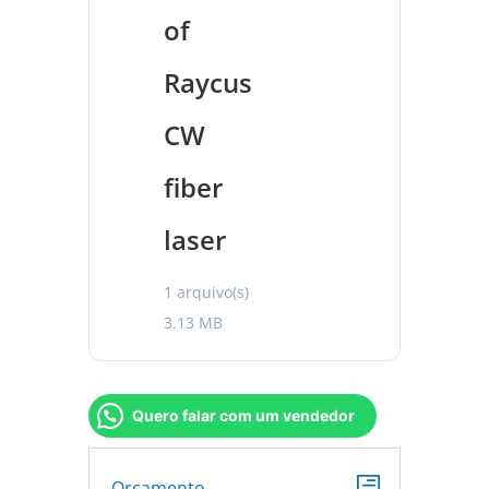
of
Raycus
CW
fiber
laser
1 arquivo(s)
3.13 MB
Quero falar com um vendedor
Orçamento