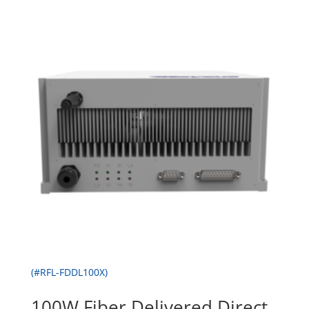
(#RFL-FDDL100X)
100W Fiber Delivered Direct