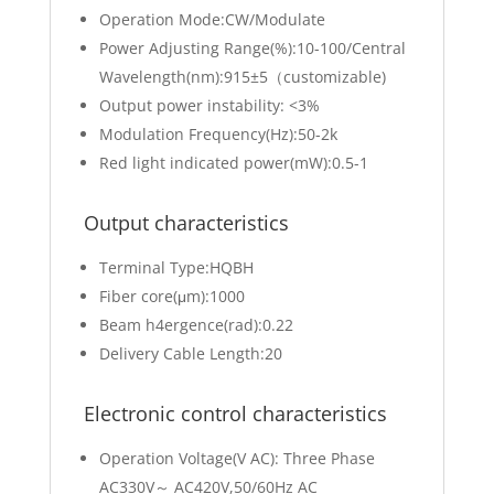
Operation Mode:CW/Modulate
Power Adjusting Range(%):10-100/Central
Wavelength(nm):915±5（customizable)
Output power instability: <3%
Modulation Frequency(Hz):50-2k
Red light indicated power(mW):0.5-1
Output characteristics
Terminal Type:HQBH
Fiber core(μm):1000
Beam h4ergence(rad):0.22
Delivery Cable Length:20
Electronic control characteristics
Operation Voltage(V AC): Three Phase
AC330V～ AC420V,50/60Hz AC