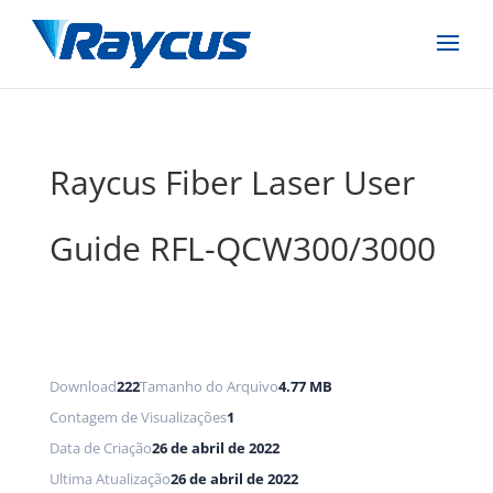
Raycus Fiber Laser User
Guide RFL-QCW300/3000
Download
222
Tamanho do Arquivo
4.77 MB
Contagem de Visualizações
1
Data de Criação
26 de abril de 2022
Ultima Atualização
26 de abril de 2022